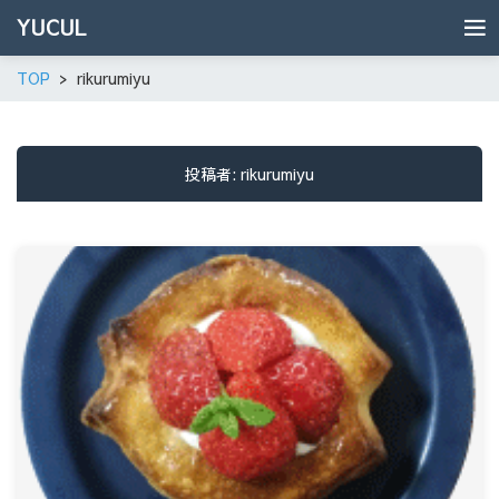
YUCUL
TOP
rikurumiyu
投稿者:
rikurumiyu